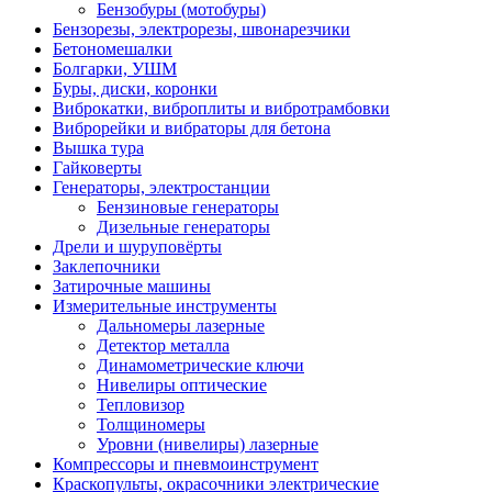
Бензобуры (мотобуры)
Бензорезы, электрорезы, швонарезчики
Бетономешалки
Болгарки, УШМ
Буры, диски, коронки
Виброкатки, виброплиты и вибротрамбовки
Виброрейки и вибраторы для бетона
Вышка тура
Гайковерты
Генераторы, электростанции
Бензиновые генераторы
Дизельные генераторы
Дрели и шуруповёрты
Заклепочники
Затирочные машины
Измерительные инструменты
Дальномеры лазерные
Детектор металла
Динамометрические ключи
Нивелиры оптические
Тепловизор
Толщиномеры
Уровни (нивелиры) лазерные
Компрессоры и пневмоинструмент
Краскопульты, окрасочники электрические