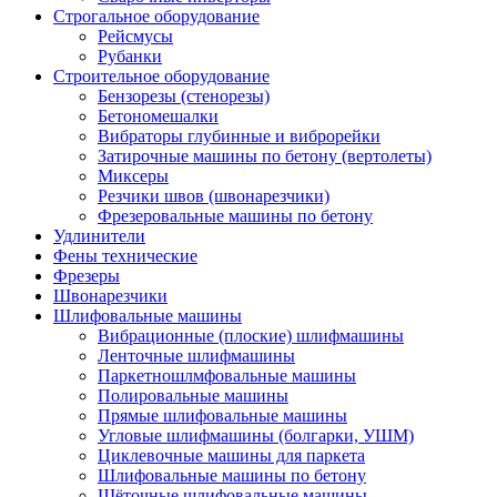
Строгальное оборудование
Рейсмусы
Рубанки
Строительное оборудование
Бензорезы (стенорезы)
Бетономешалки
Вибраторы глубинные и виброрейки
Затирочные машины по бетону (вертолеты)
Миксеры
Резчики швов (швонарезчики)
Фрезеровальные машины по бетону
Удлинители
Фены технические
Фрезеры
Швонарезчики
Шлифовальные машины
Вибрационные (плоские) шлифмашины
Ленточные шлифмашины
Паркетношлмфовальные машины
Полировальные машины
Прямые шлифовальные машины
Угловые шлифмашины (болгарки, УШМ)
Циклевочные машины для паркета
Шлифовальные машины по бетону
Щёточные шлифовальные машины