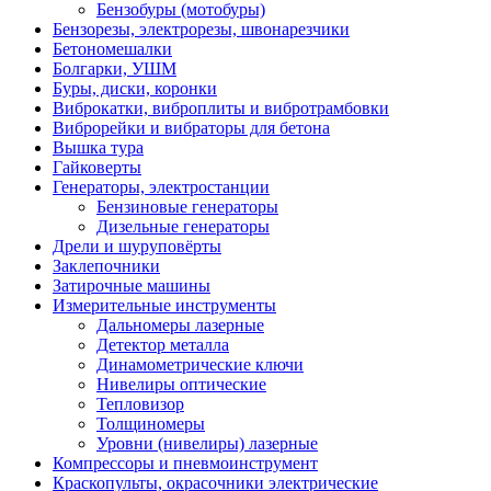
Бензобуры (мотобуры)
Бензорезы, электрорезы, швонарезчики
Бетономешалки
Болгарки, УШМ
Буры, диски, коронки
Виброкатки, виброплиты и вибротрамбовки
Виброрейки и вибраторы для бетона
Вышка тура
Гайковерты
Генераторы, электростанции
Бензиновые генераторы
Дизельные генераторы
Дрели и шуруповёрты
Заклепочники
Затирочные машины
Измерительные инструменты
Дальномеры лазерные
Детектор металла
Динамометрические ключи
Нивелиры оптические
Тепловизор
Толщиномеры
Уровни (нивелиры) лазерные
Компрессоры и пневмоинструмент
Краскопульты, окрасочники электрические