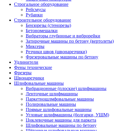
Строгальное оборудование
Рейсмусы
Рубанки
Строительное оборудование
Бензорезы (стенорезы)
Бетономешалки
Вибраторы глубинные и виброрейки
Затирочные машины по бетону (вертолеты)
Миксеры
Резчики швов (швонарезчики)
Фрезеровальные машины по бетону
Удлинители
Фены технические
Фрезеры
Швонарезчики
Шлифовальные машины
Вибрационные (плоские) шлифмашины
Ленточные шлифмашины
Паркетношлмфовальные машины
Полировальные машины
Прямые шлифовальные машины
Угловые шлифмашины (болгарки, УШМ)
Циклевочные машины для паркета
Шлифовальные машины по бетону
Щёточные шлифовальные машины