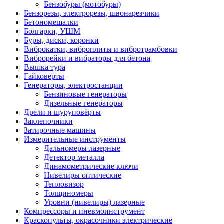
Бензобуры (мотобуры)
Бензорезы, электрорезы, швонарезчики
Бетономешалки
Болгарки, УШМ
Буры, диски, коронки
Виброкатки, виброплиты и вибротрамбовки
Виброрейки и вибраторы для бетона
Вышка тура
Гайковерты
Генераторы, электростанции
Бензиновые генераторы
Дизельные генераторы
Дрели и шуруповёрты
Заклепочники
Затирочные машины
Измерительные инструменты
Дальномеры лазерные
Детектор металла
Динамометрические ключи
Нивелиры оптические
Тепловизор
Толщиномеры
Уровни (нивелиры) лазерные
Компрессоры и пневмоинструмент
Краскопульты, окрасочники электрические