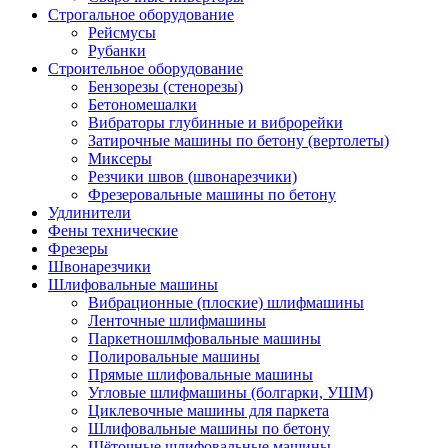
Строгальное оборудование
Рейсмусы
Рубанки
Строительное оборудование
Бензорезы (стенорезы)
Бетономешалки
Вибраторы глубинные и виброрейки
Затирочные машины по бетону (вертолеты)
Миксеры
Резчики швов (швонарезчики)
Фрезеровальные машины по бетону
Удлинители
Фены технические
Фрезеры
Швонарезчики
Шлифовальные машины
Вибрационные (плоские) шлифмашины
Ленточные шлифмашины
Паркетношлмфовальные машины
Полировальные машины
Прямые шлифовальные машины
Угловые шлифмашины (болгарки, УШМ)
Циклевочные машины для паркета
Шлифовальные машины по бетону
Щёточные шлифовальные машины