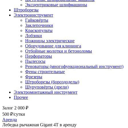
Эксцентриковые шлифмашины
Штроборезы
Электроинструмент
Гайковёрты
Заклепочники
Краскопульты
Лобзики
Ножницы электрические
Оборудование для клининга
Отбойные молотки и бетоноломы
Перфораторы
Пылесосы
Реноваторы (многофункциональный инструмент)
Фены строительные
Фрезеры
Штроборезы (бороздоделы)
Шуруповёрты (дрели)
Электромонтажный инструмент
Прочее
Залог 2 000 ₽
500 ₽/сутки
Аренда
Лебедка рычажная Gigant 4Т в аренду