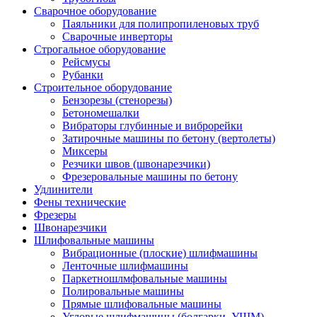
Сварочное оборудование
Паяльники для полипропиленовых труб
Сварочные инверторы
Строгальное оборудование
Рейсмусы
Рубанки
Строительное оборудование
Бензорезы (стенорезы)
Бетономешалки
Вибраторы глубинные и виброрейки
Затирочные машины по бетону (вертолеты)
Миксеры
Резчики швов (швонарезчики)
Фрезеровальные машины по бетону
Удлинители
Фены технические
Фрезеры
Швонарезчики
Шлифовальные машины
Вибрационные (плоские) шлифмашины
Ленточные шлифмашины
Паркетношлмфовальные машины
Полировальные машины
Прямые шлифовальные машины
Угловые шлифмашины (болгарки, УШМ)