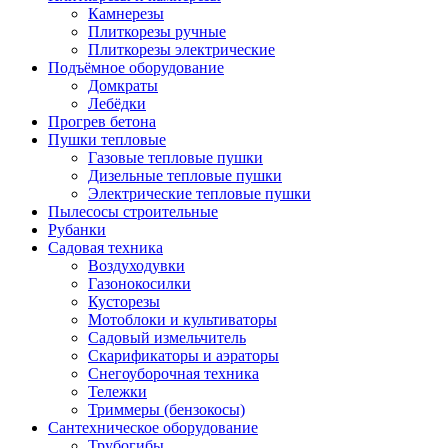
Камнерезы
Плиткорезы ручные
Плиткорезы электрические
Подъёмное оборудование
Домкраты
Лебёдки
Прогрев бетона
Пушки тепловые
Газовые тепловые пушки
Дизельные тепловые пушки
Электрические тепловые пушки
Пылесосы строительные
Рубанки
Садовая техника
Воздуходувки
Газонокосилки
Кусторезы
Мотоблоки и культиваторы
Садовый измельчитель
Скарификаторы и аэраторы
Снегоуборочная техника
Тележки
Триммеры (бензокосы)
Сантехническое оборудование
Трубогибы