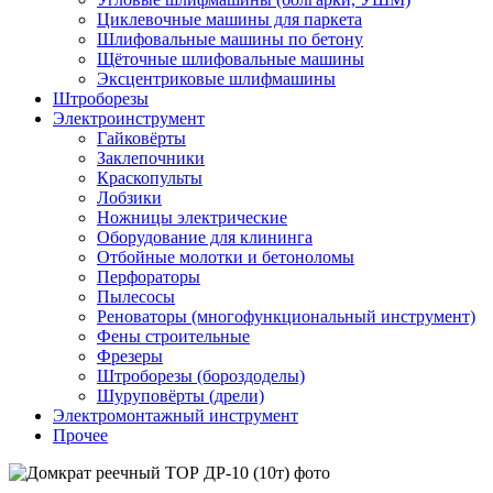
Циклевочные машины для паркета
Шлифовальные машины по бетону
Щёточные шлифовальные машины
Эксцентриковые шлифмашины
Штроборезы
Электроинструмент
Гайковёрты
Заклепочники
Краскопульты
Лобзики
Ножницы электрические
Оборудование для клининга
Отбойные молотки и бетоноломы
Перфораторы
Пылесосы
Реноваторы (многофункциональный инструмент)
Фены строительные
Фрезеры
Штроборезы (бороздоделы)
Шуруповёрты (дрели)
Электромонтажный инструмент
Прочее