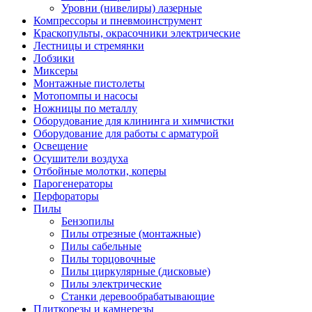
Уровни (нивелиры) лазерные
Компрессоры и пневмоинструмент
Краскопульты, окрасочники электрические
Лестницы и стремянки
Лобзики
Миксеры
Монтажные пистолеты
Мотопомпы и насосы
Ножницы по металлу
Оборудование для клининга и химчистки
Оборудование для работы с арматурой
Освещение
Осушители воздуха
Отбойные молотки, коперы
Парогенераторы
Перфораторы
Пилы
Бензопилы
Пилы отрезные (монтажные)
Пилы сабельные
Пилы торцовочные
Пилы циркулярные (дисковые)
Пилы электрические
Станки деревообрабатывающие
Плиткорезы и камнерезы