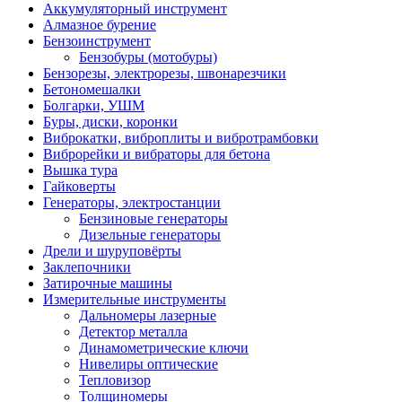
Аккумуляторный инструмент
Алмазное бурение
Бензоинструмент
Бензобуры (мотобуры)
Бензорезы, электрорезы, швонарезчики
Бетономешалки
Болгарки, УШМ
Буры, диски, коронки
Виброкатки, виброплиты и вибротрамбовки
Виброрейки и вибраторы для бетона
Вышка тура
Гайковерты
Генераторы, электростанции
Бензиновые генераторы
Дизельные генераторы
Дрели и шуруповёрты
Заклепочники
Затирочные машины
Измерительные инструменты
Дальномеры лазерные
Детектор металла
Динамометрические ключи
Нивелиры оптические
Тепловизор
Толщиномеры