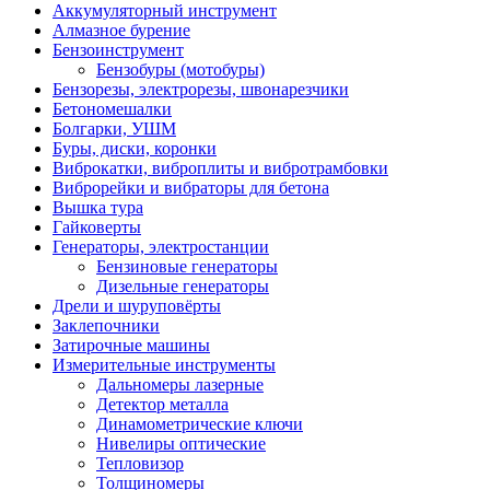
Аккумуляторный инструмент
Алмазное бурение
Бензоинструмент
Бензобуры (мотобуры)
Бензорезы, электрорезы, швонарезчики
Бетономешалки
Болгарки, УШМ
Буры, диски, коронки
Виброкатки, виброплиты и вибротрамбовки
Виброрейки и вибраторы для бетона
Вышка тура
Гайковерты
Генераторы, электростанции
Бензиновые генераторы
Дизельные генераторы
Дрели и шуруповёрты
Заклепочники
Затирочные машины
Измерительные инструменты
Дальномеры лазерные
Детектор металла
Динамометрические ключи
Нивелиры оптические
Тепловизор
Толщиномеры