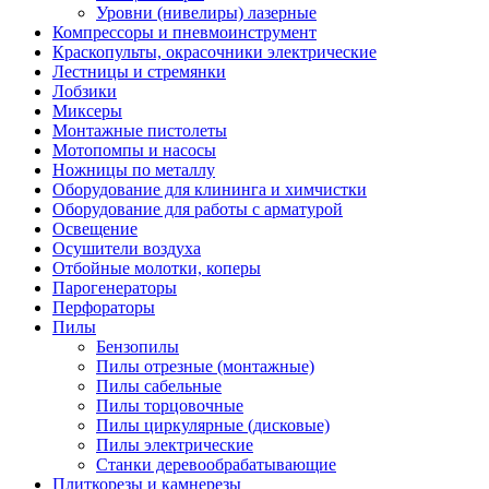
Уровни (нивелиры) лазерные
Компрессоры и пневмоинструмент
Краскопульты, окрасочники электрические
Лестницы и стремянки
Лобзики
Миксеры
Монтажные пистолеты
Мотопомпы и насосы
Ножницы по металлу
Оборудование для клининга и химчистки
Оборудование для работы с арматурой
Освещение
Осушители воздуха
Отбойные молотки, коперы
Парогенераторы
Перфораторы
Пилы
Бензопилы
Пилы отрезные (монтажные)
Пилы сабельные
Пилы торцовочные
Пилы циркулярные (дисковые)
Пилы электрические
Станки деревообрабатывающие
Плиткорезы и камнерезы