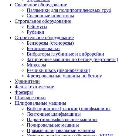
Сварочное оборудование
Паяльники для полипропиленовых труб
Сварочные инверторы
Строгальное оборудование
Рейсмусы
Рубанки
Строительное оборудование
Бензорезы (стенорезы)
Бетономешалки
Вибраторы глубинные и виброрейки
Затирочные машины по бетону (вертолеты)
Миксеры
Резчики швов (швонарезчики)
Фрезеровальные машины по бетону
Удлинители
Фены технические
Фрезеры
Швонарезчики
Шлифовальные машины
Вибрационные (плоские) шлифмашины
Ленточные шлифмашины
Паркетношлмфовальные машины
Полировальные машины
Прямые шлифовальные машины
Угловые шлифмашины (болгарки, УШМ)