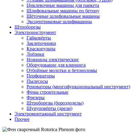
Циклевочные машины для паркета
Шлифовальные машины по бетону
Щёточные шлифовальные машины
Эксцентриковые шлифмашины
Штроборезы
Электроинструмент
Гайковёрты
Заклепочники
Краскопульты
Лобзики
Ножницы электрические
Оборудование для клининга
Отбойные молотки и бетоноломы
Перфораторы
Пылесосы
Реноваторы (многофункциональный инструмент)
Фены строительные
Фрезеры
Штроборезы (бороздоделы)
Шуруповёрты (дрели)
Электромонтажный инструмент
Прочее