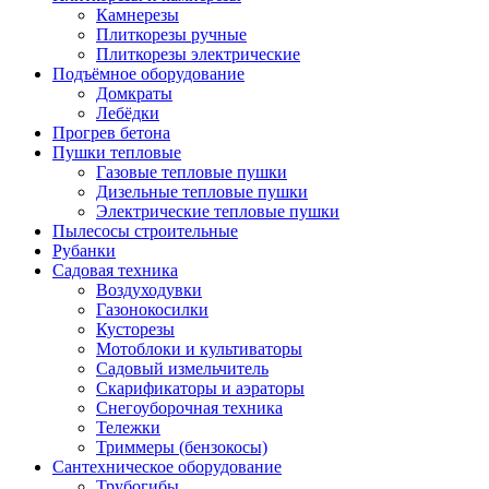
Камнерезы
Плиткорезы ручные
Плиткорезы электрические
Подъёмное оборудование
Домкраты
Лебёдки
Прогрев бетона
Пушки тепловые
Газовые тепловые пушки
Дизельные тепловые пушки
Электрические тепловые пушки
Пылесосы строительные
Рубанки
Садовая техника
Воздуходувки
Газонокосилки
Кусторезы
Мотоблоки и культиваторы
Садовый измельчитель
Скарификаторы и аэраторы
Снегоуборочная техника
Тележки
Триммеры (бензокосы)
Сантехническое оборудование
Трубогибы