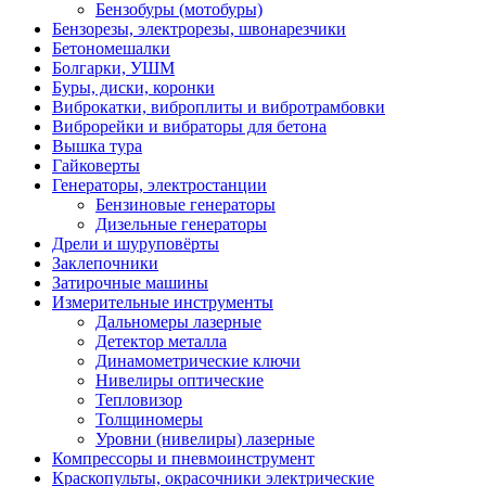
Бензобуры (мотобуры)
Бензорезы, электрорезы, швонарезчики
Бетономешалки
Болгарки, УШМ
Буры, диски, коронки
Виброкатки, виброплиты и вибротрамбовки
Виброрейки и вибраторы для бетона
Вышка тура
Гайковерты
Генераторы, электростанции
Бензиновые генераторы
Дизельные генераторы
Дрели и шуруповёрты
Заклепочники
Затирочные машины
Измерительные инструменты
Дальномеры лазерные
Детектор металла
Динамометрические ключи
Нивелиры оптические
Тепловизор
Толщиномеры
Уровни (нивелиры) лазерные
Компрессоры и пневмоинструмент
Краскопульты, окрасочники электрические