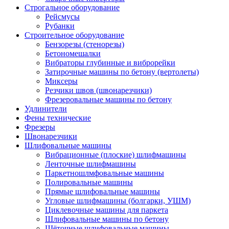
Строгальное оборудование
Рейсмусы
Рубанки
Строительное оборудование
Бензорезы (стенорезы)
Бетономешалки
Вибраторы глубинные и виброрейки
Затирочные машины по бетону (вертолеты)
Миксеры
Резчики швов (швонарезчики)
Фрезеровальные машины по бетону
Удлинители
Фены технические
Фрезеры
Швонарезчики
Шлифовальные машины
Вибрационные (плоские) шлифмашины
Ленточные шлифмашины
Паркетношлмфовальные машины
Полировальные машины
Прямые шлифовальные машины
Угловые шлифмашины (болгарки, УШМ)
Циклевочные машины для паркета
Шлифовальные машины по бетону
Щёточные шлифовальные машины