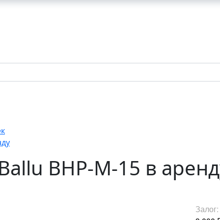
ек
нду
Ballu BHP-M-15 в аренд
Залог: