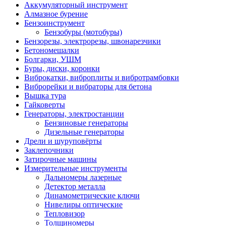
Аккумуляторный инструмент
Алмазное бурение
Бензоинструмент
Бензобуры (мотобуры)
Бензорезы, электрорезы, швонарезчики
Бетономешалки
Болгарки, УШМ
Буры, диски, коронки
Виброкатки, виброплиты и вибротрамбовки
Виброрейки и вибраторы для бетона
Вышка тура
Гайковерты
Генераторы, электростанции
Бензиновые генераторы
Дизельные генераторы
Дрели и шуруповёрты
Заклепочники
Затирочные машины
Измерительные инструменты
Дальномеры лазерные
Детектор металла
Динамометрические ключи
Нивелиры оптические
Тепловизор
Толщиномеры