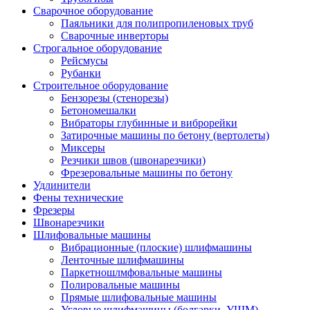
Сварочное оборудование
Паяльники для полипропиленовых труб
Сварочные инверторы
Строгальное оборудование
Рейсмусы
Рубанки
Строительное оборудование
Бензорезы (стенорезы)
Бетономешалки
Вибраторы глубинные и виброрейки
Затирочные машины по бетону (вертолеты)
Миксеры
Резчики швов (швонарезчики)
Фрезеровальные машины по бетону
Удлинители
Фены технические
Фрезеры
Швонарезчики
Шлифовальные машины
Вибрационные (плоские) шлифмашины
Ленточные шлифмашины
Паркетношлмфовальные машины
Полировальные машины
Прямые шлифовальные машины
Угловые шлифмашины (болгарки, УШМ)