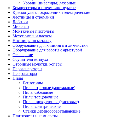
Уровни (нивелиры) лазерные
Компрессоры и пневмоинструмент
Краскопульты, окрасочники электрические
Лестницы и стремянки
Лобзики
Миксеры
Монтажные пистолеты
Мотопомпы и насосы
Ножницы по металлу
Оборудование для клининга и химчистки
Оборудование для работы с арматурой
Освещение
Осушители воздуха
Отбойные молотки, коперы
Парогенераторы
Перфораторы
Пилы
Бензопилы
Пилы отрезные (монтажные)
Пилы сабельные
Пилы торцовочные
Пилы циркулярные (дисковые)
Пилы электрические
Станки деревообрабатывающие
Плиткорезы и камнерезы