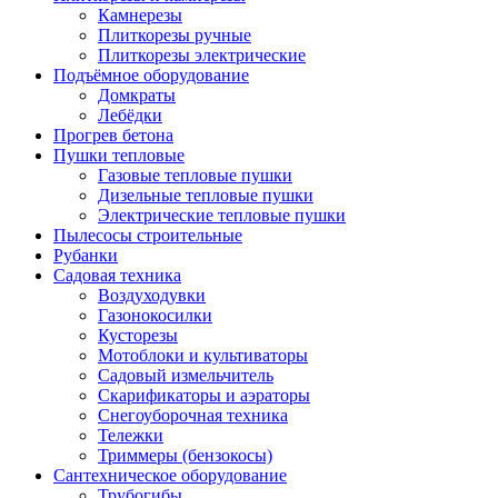
Камнерезы
Плиткорезы ручные
Плиткорезы электрические
Подъёмное оборудование
Домкраты
Лебёдки
Прогрев бетона
Пушки тепловые
Газовые тепловые пушки
Дизельные тепловые пушки
Электрические тепловые пушки
Пылесосы строительные
Рубанки
Садовая техника
Воздуходувки
Газонокосилки
Кусторезы
Мотоблоки и культиваторы
Садовый измельчитель
Скарификаторы и аэраторы
Снегоуборочная техника
Тележки
Триммеры (бензокосы)
Сантехническое оборудование
Трубогибы