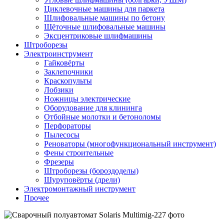
Циклевочные машины для паркета
Шлифовальные машины по бетону
Щёточные шлифовальные машины
Эксцентриковые шлифмашины
Штроборезы
Электроинструмент
Гайковёрты
Заклепочники
Краскопульты
Лобзики
Ножницы электрические
Оборудование для клининга
Отбойные молотки и бетоноломы
Перфораторы
Пылесосы
Реноваторы (многофункциональный инструмент)
Фены строительные
Фрезеры
Штроборезы (бороздоделы)
Шуруповёрты (дрели)
Электромонтажный инструмент
Прочее