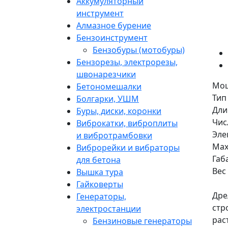
Аккумуляторный
инструмент
Алмазное бурение
Бензоинструмент
Бензобуры (мотобуры)
Бензорезы, электрорезы,
швонарезчики
Мощ
Бетономешалки
Тип
Болгарки, УШМ
Дли
Буры, диски, коронки
Чис
Виброкатки, виброплиты
Эле
и вибротрамбовки
Max
Виброрейки и вибраторы
Габ
для бетона
Вес 
Вышка тура
Гайковерты
Дре
Генераторы,
стр
электростанции
рас
Бензиновые генераторы