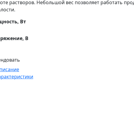
тоте растворов. Небольшой вес позволяет работать про
алости.
ность, Вт
ряжение, В
ендовать
писание
арактеристики