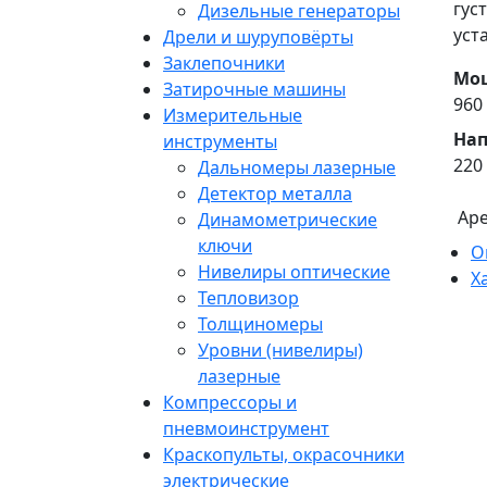
гус
Дизельные генераторы
уст
Дрели и шуруповёрты
Заклепочники
Мощ
Затирочные машины
960
Измерительные
Нап
инструменты
220
Дальномеры лазерные
Детектор металла
Ар
Динамометрические
ключи
О
Нивелиры оптические
Х
Тепловизор
Толщиномеры
Уровни (нивелиры)
лазерные
Компрессоры и
пневмоинструмент
Краскопульты, окрасочники
электрические