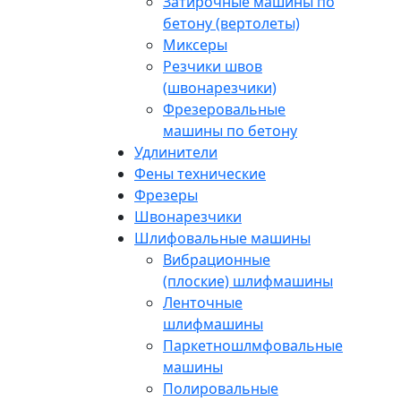
Затирочные машины по
бетону (вертолеты)
Миксеры
Резчики швов
(швонарезчики)
Фрезеровальные
машины по бетону
Удлинители
Фены технические
Фрезеры
Швонарезчики
Шлифовальные машины
Вибрационные
(плоские) шлифмашины
Ленточные
шлифмашины
Паркетношлмфовальные
машины
Полировальные