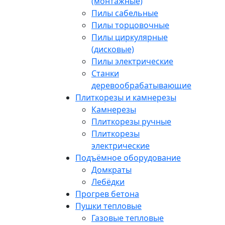
(монтажные)
Пилы сабельные
Пилы торцовочные
Пилы циркулярные
(дисковые)
Пилы электрические
Станки
деревообрабатывающие
Плиткорезы и камнерезы
Камнерезы
Плиткорезы ручные
Плиткорезы
электрические
Подъёмное оборудование
Домкраты
Лебёдки
Прогрев бетона
Пушки тепловые
Газовые тепловые