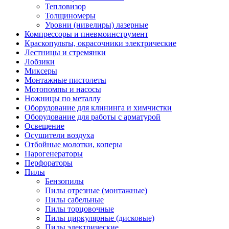
Тепловизор
Толщиномеры
Уровни (нивелиры) лазерные
Компрессоры и пневмоинструмент
Краскопульты, окрасочники электрические
Лестницы и стремянки
Лобзики
Миксеры
Монтажные пистолеты
Мотопомпы и насосы
Ножницы по металлу
Оборудование для клининга и химчистки
Оборудование для работы с арматурой
Освещение
Осушители воздуха
Отбойные молотки, коперы
Парогенераторы
Перфораторы
Пилы
Бензопилы
Пилы отрезные (монтажные)
Пилы сабельные
Пилы торцовочные
Пилы циркулярные (дисковые)
Пилы электрические