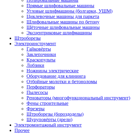
Полировальные машины
Прямые шлифовальные машины
Угловые шлифмашины (болгарки, УШМ)
Циклевочные машины для паркета
Шлифовальные машины по бетону
Щёточные шлифовальные машины
Эксцентриковые шлифмашины
Штроборезы
Электроинструмент
Гайковёрты
Заклепочники
Краскопульты
Лобзики
Ножницы электрические
Оборудование для клининга
Отбойные молотки и бетоноломы
Перфораторы
Пылесосы
Реноваторы (многофункциональный инструмент)
Фены строительные
Фрезеры
Штроборезы (бороздоделы)
Шуруповёрты (дрели)
Электромонтажный инструмент
Прочее