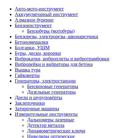
Авто-мото-инструмент
Аккумуляторный инструмент
Алмазное бурение
Бензоинструмент
Бензобуры (мотобуры)
Бензорезы, электрорезы, швонарезчики
Бетономешалки
Болгарки, УШМ
Буры, диски, коронки
Виброкатки, виброплиты и вибротрамбовки
Виброрейки и вибраторы для бетона
Вышка тура
Гайковерты
Генераторы, электростанции
Бензиновые генераторы
Дизельные генераторы
Дрели и шуруповёрты
Заклепочники
Затирочные машины
Измерительные инструменты
Дальномеры лазерные
Детектор металла
Динамометрические ключи
Нивелиры оптические