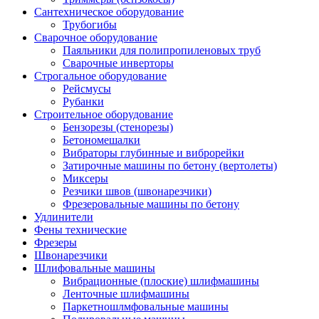
Сантехническое оборудование
Трубогибы
Сварочное оборудование
Паяльники для полипропиленовых труб
Сварочные инверторы
Строгальное оборудование
Рейсмусы
Рубанки
Строительное оборудование
Бензорезы (стенорезы)
Бетономешалки
Вибраторы глубинные и виброрейки
Затирочные машины по бетону (вертолеты)
Миксеры
Резчики швов (швонарезчики)
Фрезеровальные машины по бетону
Удлинители
Фены технические
Фрезеры
Швонарезчики
Шлифовальные машины
Вибрационные (плоские) шлифмашины
Ленточные шлифмашины
Паркетношлмфовальные машины