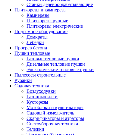
Станки деревообрабатывающие
Плиткорезы и камнерезы
Камнерезы
Плиткорезы ручные
Плиткорезы электрические
Подъёмное оборудование
Домкраты
Лебёдки
Прогрев бетона
Пушки тепловые
Газовые тепловые пушки
Дизельные тепловые пушки
Электрические тепловые пушки
Пылесосы строительные
Рубанки
Садовая техника
Воздуходувки
Газонокосилки
Кусторезы
Мотоблоки и культиваторы
Садовый измельчитель
Скарификаторы и аэраторы
Снегоуборочная техника
Тележки
Триммеры (бензокосы)