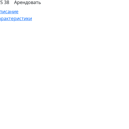
FS 38
Арендовать
писание
арактеристики