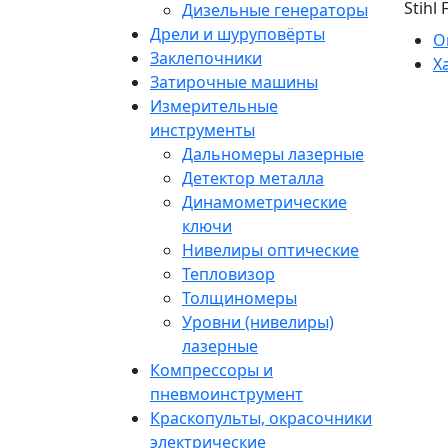
Stihl 
Дизельные генераторы
Дрели и шуруповёрты
О
Заклепочники
Х
Затирочные машины
Измерительные
инструменты
Дальномеры лазерные
Детектор металла
Динамометрические
ключи
Нивелиры оптические
Тепловизор
Толщиномеры
Уровни (нивелиры)
лазерные
Компрессоры и
пневмоинструмент
Краскопульты, окрасочники
электрические