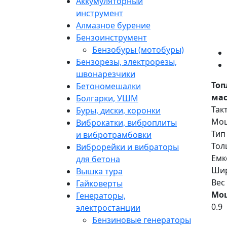
Аккумуляторный
инструмент
Алмазное бурение
Бензоинструмент
Бензобуры (мотобуры)
Бензорезы, электрорезы,
швонарезчики
Топ
Бетономешалки
мас
Болгарки, УШМ
Так
Буры, диски, коронки
Мощ
Виброкатки, виброплиты
Тип
и вибротрамбовки
Тол
Виброрейки и вибраторы
Емко
для бетона
Шир
Вышка тура
Вес 
Гайковерты
Мощ
Генераторы,
0.9
электростанции
Бензиновые генераторы