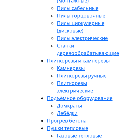
(монтажные)
Пилы сабельные
Пилы торцовочные
Пилы циркулярные
(дисковые)
Пилы электрические
Станки
деревообрабатывающие
Плиткорезы и камнерезы
Камнерезы
Плиткорезы ручные
Плиткорезы
электрические
Подъёмное оборудование
Домкраты
Лебёдки
Прогрев бетона
Пушки тепловые
Газовые тепловые