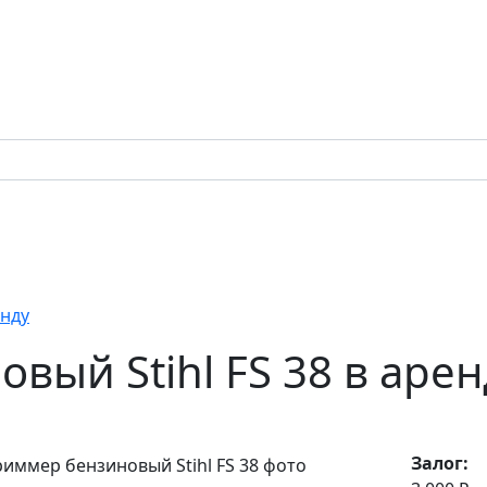
енду
вый Stihl FS 38 в арен
Залог: