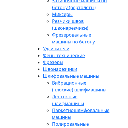
Затирочные машины по
бетону (вертолеты)
Миксеры
Резчики швов
(швонарезчики)
Фрезеровальные
машины по бетону
Удлинители
Фены технические
Фрезеры
Швонарезчики
Шлифовальные машины
Вибрационные
(плоские) шлифмашины
Ленточные
шлифмашины
Паркетношлмфовальные
машины
Полировальные