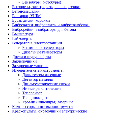
Бензобуры (мотобуры)
Бензорезы, электрорезы, швонарезчики
Бетономешалки
Болгарки, УШМ
Буры, диски, коронки
Виброкатки, виброплиты и вибротрамбовки
Виброрейки и вибраторы для бетона
Вышка тура
Гайковерты
Генераторы, электростанции
Бензиновые генераторы
Дизельные генераторы
Дрели и шуруповёрты
Заклепочники
Затирочные машины
Измерительные инструменты
Дальномеры лазерные
Детектор металла
Динамометрические ключи
Нивелиры оптические
Тепловизор
Толщиномеры
Уровни (нивелиры) лазерные
Компрессоры и пневмоинструмент
Краскопульты, окрасочники электрические