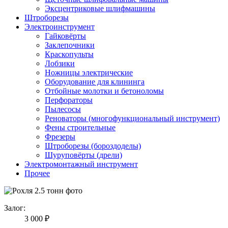
Эксцентриковые шлифмашины
Штроборезы
Электроинструмент
Гайковёрты
Заклепочники
Краскопульты
Лобзики
Ножницы электрические
Оборудование для клининга
Отбойные молотки и бетоноломы
Перфораторы
Пылесосы
Реноваторы (многофункциональный инструмент)
Фены строительные
Фрезеры
Штроборезы (бороздоделы)
Шуруповёрты (дрели)
Электромонтажный инструмент
Прочее
Залог:
3 000 ₽