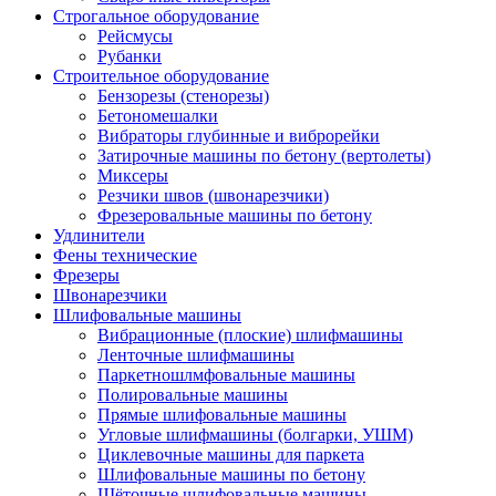
Строгальное оборудование
Рейсмусы
Рубанки
Строительное оборудование
Бензорезы (стенорезы)
Бетономешалки
Вибраторы глубинные и виброрейки
Затирочные машины по бетону (вертолеты)
Миксеры
Резчики швов (швонарезчики)
Фрезеровальные машины по бетону
Удлинители
Фены технические
Фрезеры
Швонарезчики
Шлифовальные машины
Вибрационные (плоские) шлифмашины
Ленточные шлифмашины
Паркетношлмфовальные машины
Полировальные машины
Прямые шлифовальные машины
Угловые шлифмашины (болгарки, УШМ)
Циклевочные машины для паркета
Шлифовальные машины по бетону
Щёточные шлифовальные машины