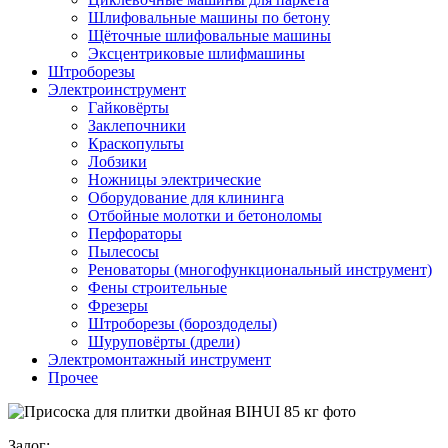
Шлифовальные машины по бетону
Щёточные шлифовальные машины
Эксцентриковые шлифмашины
Штроборезы
Электроинструмент
Гайковёрты
Заклепочники
Краскопульты
Лобзики
Ножницы электрические
Оборудование для клининга
Отбойные молотки и бетоноломы
Перфораторы
Пылесосы
Реноваторы (многофункциональный инструмент)
Фены строительные
Фрезеры
Штроборезы (бороздоделы)
Шуруповёрты (дрели)
Электромонтажный инструмент
Прочее
Залог: