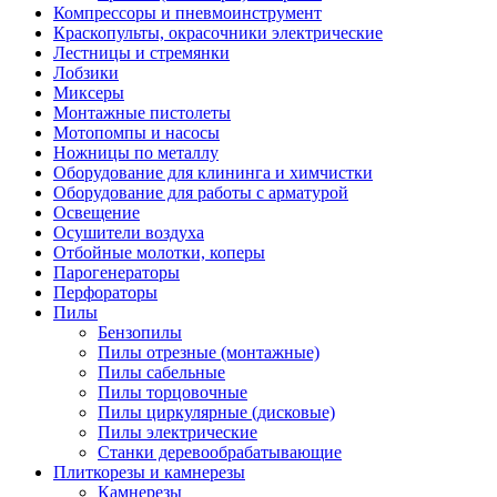
Компрессоры и пневмоинструмент
Краскопульты, окрасочники электрические
Лестницы и стремянки
Лобзики
Миксеры
Монтажные пистолеты
Мотопомпы и насосы
Ножницы по металлу
Оборудование для клининга и химчистки
Оборудование для работы с арматурой
Освещение
Осушители воздуха
Отбойные молотки, коперы
Парогенераторы
Перфораторы
Пилы
Бензопилы
Пилы отрезные (монтажные)
Пилы сабельные
Пилы торцовочные
Пилы циркулярные (дисковые)
Пилы электрические
Станки деревообрабатывающие
Плиткорезы и камнерезы
Камнерезы