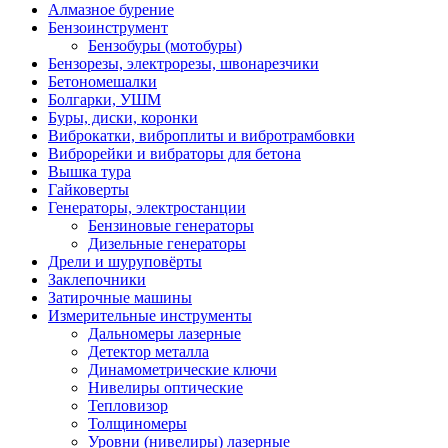
Алмазное бурение
Бензоинструмент
Бензобуры (мотобуры)
Бензорезы, электрорезы, швонарезчики
Бетономешалки
Болгарки, УШМ
Буры, диски, коронки
Виброкатки, виброплиты и вибротрамбовки
Виброрейки и вибраторы для бетона
Вышка тура
Гайковерты
Генераторы, электростанции
Бензиновые генераторы
Дизельные генераторы
Дрели и шуруповёрты
Заклепочники
Затирочные машины
Измерительные инструменты
Дальномеры лазерные
Детектор металла
Динамометрические ключи
Нивелиры оптические
Тепловизор
Толщиномеры
Уровни (нивелиры) лазерные