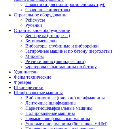
Паяльники для полипропиленовых труб
Сварочные инверторы
Строгальное оборудование
Рейсмусы
Рубанки
Строительное оборудование
Бензорезы (стенорезы)
Бетономешалки
Вибраторы глубинные и виброрейки
Затирочные машины по бетону (вертолеты)
Миксеры
Резчики швов (швонарезчики)
Фрезеровальные машины по бетону
Удлинители
Фены технические
Фрезеры
Швонарезчики
Шлифовальные машины
Вибрационные (плоские) шлифмашины
Ленточные шлифмашины
Паркетношлмфовальные машины
Полировальные машины
Прямые шлифовальные машины
Угловые шлифмашины (болгарки, УШМ)
Циклевочные машины для паркета