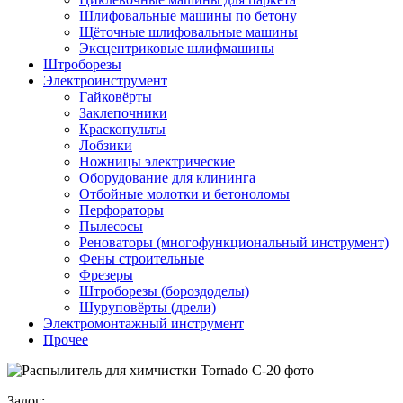
Шлифовальные машины по бетону
Щёточные шлифовальные машины
Эксцентриковые шлифмашины
Штроборезы
Электроинструмент
Гайковёрты
Заклепочники
Краскопульты
Лобзики
Ножницы электрические
Оборудование для клининга
Отбойные молотки и бетоноломы
Перфораторы
Пылесосы
Реноваторы (многофункциональный инструмент)
Фены строительные
Фрезеры
Штроборезы (бороздоделы)
Шуруповёрты (дрели)
Электромонтажный инструмент
Прочее
Залог: