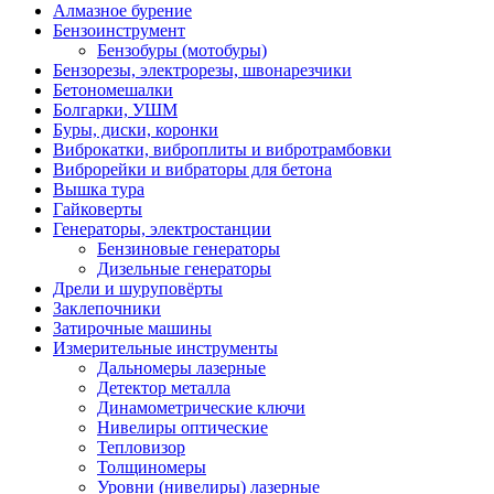
Алмазное бурение
Бензоинструмент
Бензобуры (мотобуры)
Бензорезы, электрорезы, швонарезчики
Бетономешалки
Болгарки, УШМ
Буры, диски, коронки
Виброкатки, виброплиты и вибротрамбовки
Виброрейки и вибраторы для бетона
Вышка тура
Гайковерты
Генераторы, электростанции
Бензиновые генераторы
Дизельные генераторы
Дрели и шуруповёрты
Заклепочники
Затирочные машины
Измерительные инструменты
Дальномеры лазерные
Детектор металла
Динамометрические ключи
Нивелиры оптические
Тепловизор
Толщиномеры
Уровни (нивелиры) лазерные