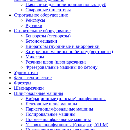
Паяльники для полипропиленовых труб
Сварочные инверторы
Строгальное оборудование
Рейсмусы
Рубанки
Строительное оборудование
Бензорезы (стенорезы)
Бетономешалки
Вибраторы глубинные и виброрейки
Затирочные машины по бетону (вертолеты)
Миксеры
Резчики швов (швонарезчики)
Фрезеровальные машины по бетону
Удлинители
Фены технические
Фрезеры
Швонарезчики
Шлифовальные машины
Вибрационные (плоские) шлифмашины
Ленточные шлифмашины
Паркетношлмфовальные машины
Полировальные машины
Прямые шлифовальные машины
Угловые шлифмашины (болгарки, УШМ)
Циклевочные машины для паркета