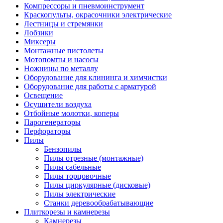
Компрессоры и пневмоинструмент
Краскопульты, окрасочники электрические
Лестницы и стремянки
Лобзики
Миксеры
Монтажные пистолеты
Мотопомпы и насосы
Ножницы по металлу
Оборудование для клининга и химчистки
Оборудование для работы с арматурой
Освещение
Осушители воздуха
Отбойные молотки, коперы
Парогенераторы
Перфораторы
Пилы
Бензопилы
Пилы отрезные (монтажные)
Пилы сабельные
Пилы торцовочные
Пилы циркулярные (дисковые)
Пилы электрические
Станки деревообрабатывающие
Плиткорезы и камнерезы
Камнерезы