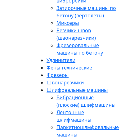
виброрейки
Затирочные машины по
бетону (вертолеты)
Миксеры
Резчики швов
(швонарезчики)
Фрезеровальные
машины по бетону
Удлинители
Фены технические
Фрезеры
Швонарезчики
Шлифовальные машины
Вибрационные
(плоские) шлифмашины
Ленточные
шлифмашины
Паркетношлмфовальные
машины