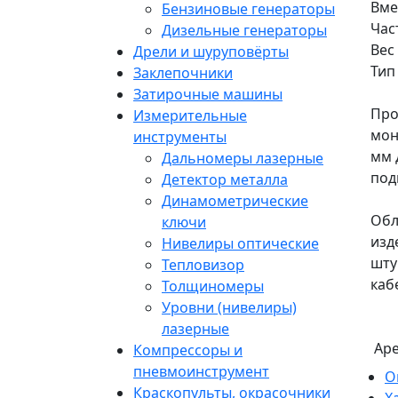
Вме
Бензиновые генераторы
Час
Дизельные генераторы
Вес 
Дрели и шуруповёрты
Тип
Заклепочники
Затирочные машины
Про
Измерительные
мон
инструменты
мм 
Дальномеры лазерные
под
Детектор металла
Динамометрические
Обл
ключи
изд
Нивелиры оптические
шту
Тепловизор
каб
Толщиномеры
Уровни (нивелиры)
лазерные
Ар
Компрессоры и
пневмоинструмент
О
Краскопульты, окрасочники