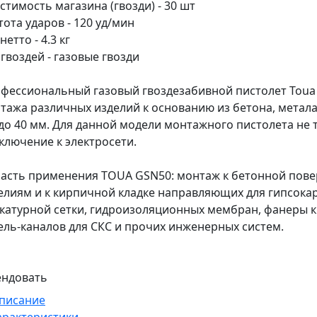
стимость магазина (гвозди) - 30 шт
тота ударов - 120 уд/мин
нетто - 4.3 кг
 гвоздей - газовые гвозди
фессиональный газовый гвоздезабивной пистолет Toua
тажа различных изделий к основанию из бетона, метала
до 40 мм. Для данной модели монтажного пистолета не 
ключение к электросети.
асть применения TOUA GSN50: монтаж к бетонной пове
елиям и к кирпичной кладке направляющих для гипсока
катурной сетки, гидроизоляционных мембран, фанеры к 
ель-каналов для СКС и прочих инженерных систем.
ендовать
писание