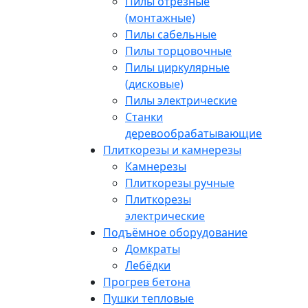
Пилы отрезные
(монтажные)
Пилы сабельные
Пилы торцовочные
Пилы циркулярные
(дисковые)
Пилы электрические
Станки
деревообрабатывающие
Плиткорезы и камнерезы
Камнерезы
Плиткорезы ручные
Плиткорезы
электрические
Подъёмное оборудование
Домкраты
Лебёдки
Прогрев бетона
Пушки тепловые