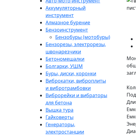
Авто-мото-инструмент
Аккумуляторный
инструмент
Алмазное бурение
Бензоинструмент
Бензобуры (мотобуры)
Бензорезы, электрорезы,
швонарезчики
Мон
Бетономешалки
общ
Болгарки, УШМ
заг
Буры, диски, коронки
Виброкатки, виброплиты
Кол
и вибротрамбовки
Под
Виброрейки и вибраторы
Дли
для бетона
Емк
Вышка тура
Емк
Гайковерты
Эне
Генераторы,
Диа
электростанции