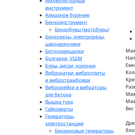
Аккумуляторный
инструмент
Алмазное бурение
Бензоинструмент
Бензобуры (мотобуры)
Бензорезы, электрорезы,
швонарезчики
Max
Бетономешалки
Нап
Болгарки, УШМ
Емк
Буры, диски, коронки
Кол
Виброкатки, виброплиты
Кре
и вибротрамбовки
Раз
Виброрейки и вибраторы
Max
для бетона
Мах
Вышка тура
Вес 
Гайковерты
Генераторы,
Дре
электростанции
бло
Бензиновые генераторы