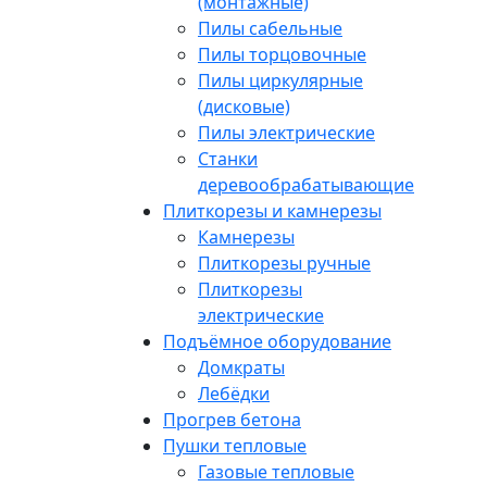
(монтажные)
Пилы сабельные
Пилы торцовочные
Пилы циркулярные
(дисковые)
Пилы электрические
Станки
деревообрабатывающие
Плиткорезы и камнерезы
Камнерезы
Плиткорезы ручные
Плиткорезы
электрические
Подъёмное оборудование
Домкраты
Лебёдки
Прогрев бетона
Пушки тепловые
Газовые тепловые