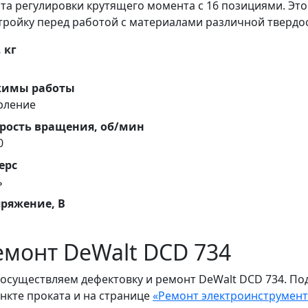
та регулировки крутящего момента с 16 позициями. Эт
тройку перед работой с материалами различной твердос
, кг
жимы работы
рление
рость вращения, об/мин
0
ерс
ь
ряжение, В
емонт DeWalt DCD 734
осуществляем дефектовку и ремонт DeWalt DCD 734. По
ункте проката и на странице
«Ремонт электроинструмент