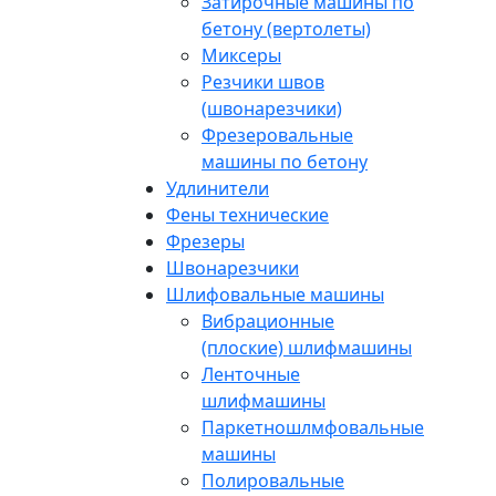
Затирочные машины по
бетону (вертолеты)
Миксеры
Резчики швов
(швонарезчики)
Фрезеровальные
машины по бетону
Удлинители
Фены технические
Фрезеры
Швонарезчики
Шлифовальные машины
Вибрационные
(плоские) шлифмашины
Ленточные
шлифмашины
Паркетношлмфовальные
машины
Полировальные