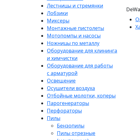
Лестницы и стремянки
DeWa
Лобзики
О
Миксеры
Х
Монтажные пистолеты
Мотопомпы и насосы
Ножницы по металлу
Оборудование для клининга
и химчистки
Оборудование для работы
с арматурой
Освещение
Осушители воздуха
Отбойные молотки, коперы
Парогенераторы
Перфораторы
Пилы
Бензопилы
Пилы отрезные