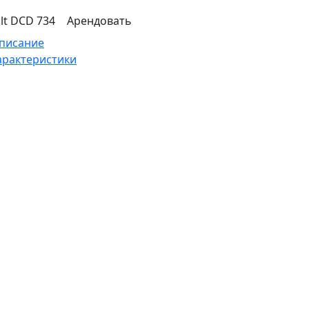
lt DCD 734
Арендовать
писание
арактеристики