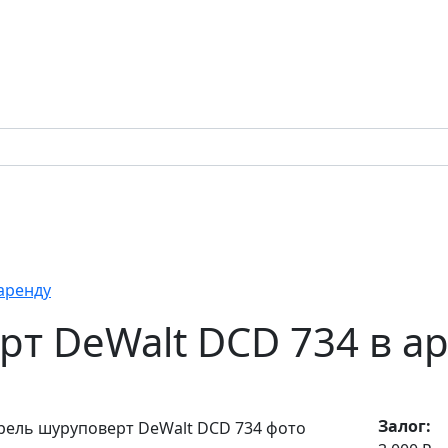
аренду
т DeWalt DCD 734 в а
Залог: