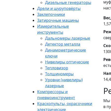
муф
Дизельные генераторы
нас
Дрели и шуруповёрты
Заклепочники
Вес
Затирочные машины
1,57
Измерительные
Ре
инструменты
све
Дальномеры лазерные
Детектор металла
Ско
Динамометрические
130
ключи
Рев
Нивелиры оптические
ест
Тепловизор
Нап
Толщиномеры
14,4
Уровни (нивелиры)
лазерные
Р
Компрессоры и
пневмоинструмент
Мы 
Краскопульты, окрасочники
в п
электрические